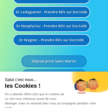
Dr Ledaguenel - Prendre RDV sur Doctolib
Dr Neophytou - Prendre RDV sur Doctolib
Dr Wagner - Prendre RDV sur Doctolib
Hôpital privé Saint Martin
Clinique Saint Augustin
Polyclinique Jean Villar